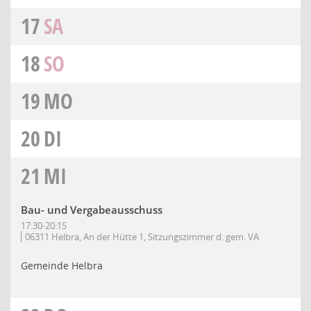
17
SA
18
SO
19
MO
20
DI
21
MI
Bau- und Vergabeausschuss
17:30-20:15
06311 Helbra, An der Hütte 1, Sitzungszimmer d. gem. VA
Gemeinde Helbra