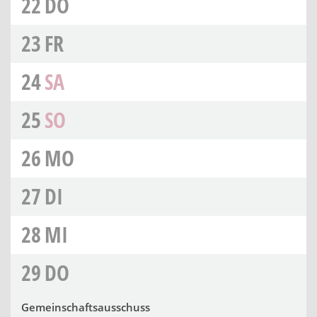
22
DO
23
FR
24
SA
25
SO
26
MO
27
DI
28
MI
29
DO
Gemeinschaftsausschuss