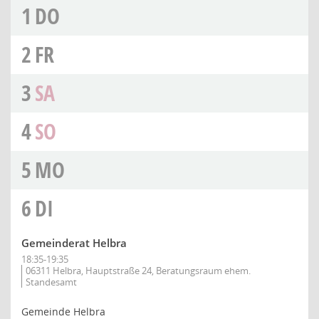
1
DO
2
FR
3
SA
4
SO
5
MO
6
DI
Gemeinderat Helbra
18:35-19:35
06311 Helbra, Hauptstraße 24, Beratungsraum ehem.
Standesamt
Gemeinde Helbra