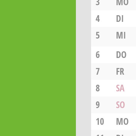
3
MO
4
DI
5
MI
6
DO
7
FR
8
SA
9
SO
10
MO