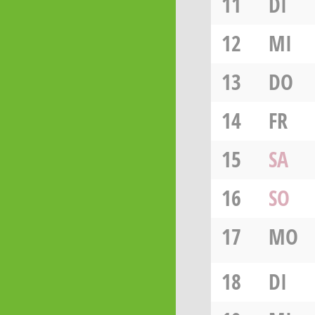
11
DI
12
MI
13
DO
14
FR
15
SA
16
SO
17
MO
18
DI