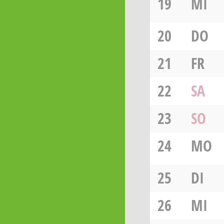
19
MI
20
DO
21
FR
22
SA
23
SO
24
MO
25
DI
26
MI