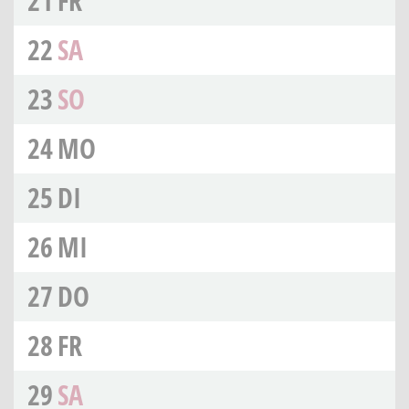
21
FR
22
SA
23
SO
24
MO
25
DI
26
MI
27
DO
28
FR
29
SA