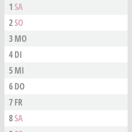
1
SA
2
SO
3
MO
4
DI
5
MI
6
DO
7
FR
8
SA