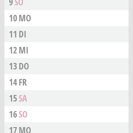
9
SO
10
MO
11
DI
12
MI
13
DO
14
FR
15
SA
16
SO
17
MO