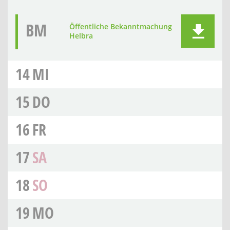
BM
Öffentliche Bekanntmachung
Helbra
14
MI
15
DO
16
FR
17
SA
18
SO
19
MO