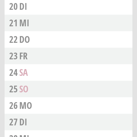
20
DI
21
MI
22
DO
23
FR
24
SA
25
SO
26
MO
27
DI