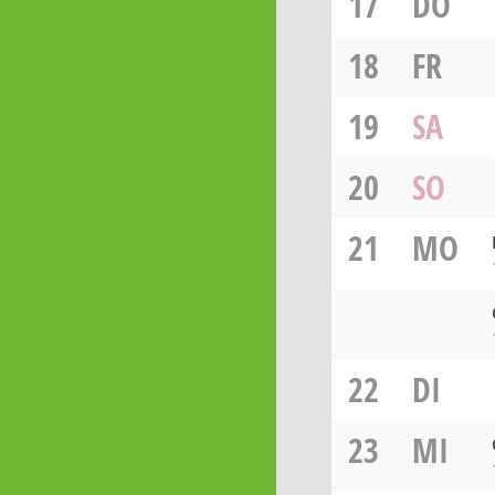
17
DO
18
FR
19
SA
20
SO
21
MO
22
DI
23
MI