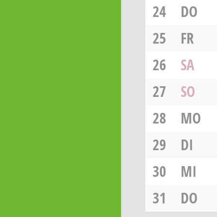
24
DO
25
FR
26
SA
27
SO
28
MO
29
DI
30
MI
31
DO