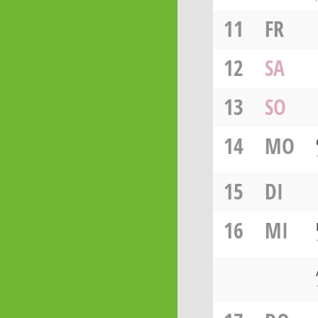
11
FR
12
SA
13
SO
14
MO
15
DI
16
MI