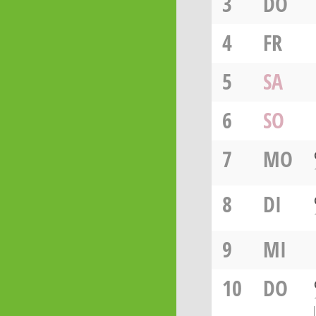
3
DO
4
FR
5
SA
6
SO
7
MO
8
DI
9
MI
10
DO