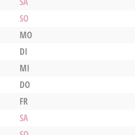
SA
SO
MO
DI
MI
DO
FR
SA
SO