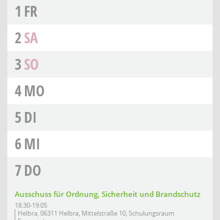
1
FR
2
SA
3
SO
4
MO
5
DI
6
MI
7
DO
Ausschuss für Ordnung, Sicherheit und Brandschutz
18:30-19:05
Helbra, 06311 Helbra, Mittelstraße 10, Schulungsraum