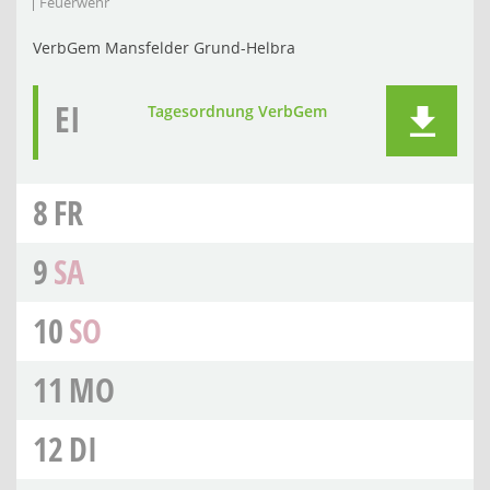
Feuerwehr
VerbGem Mansfelder Grund-Helbra
EI
Tagesordnung VerbGem
8
FR
9
SA
10
SO
11
MO
12
DI