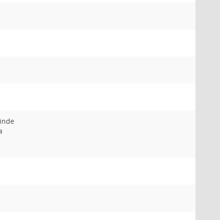
inde
a