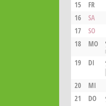
15
FR
16
SA
17
SO
18
MO
19
DI
20
MI
21
DO