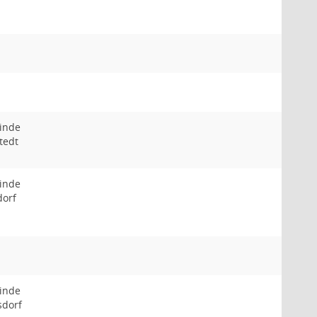
inde
tedt
inde
orf
inde
sdorf