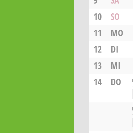
9
SA
10
SO
11
MO
12
DI
13
MI
14
DO