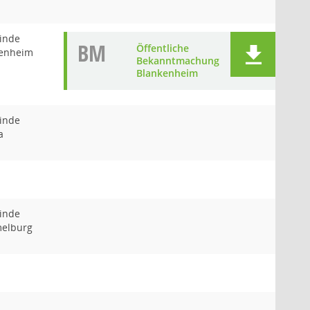
inde
BM
Öffentliche
enheim
Bekanntmachung
Blankenheim
inde
a
inde
elburg