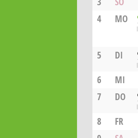
3
SO
4
MO
5
DI
6
MI
7
DO
8
FR