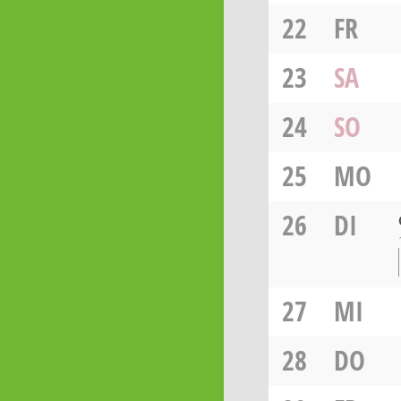
22
FR
23
SA
24
SO
25
MO
26
DI
27
MI
28
DO