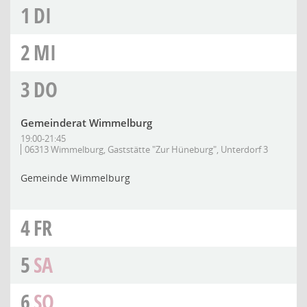
1
DI
2
MI
3
DO
Gemeinderat Wimmelburg
19:00-21:45
06313 Wimmelburg, Gaststätte "Zur Hüneburg", Unterdorf 3
Gemeinde Wimmelburg
4
FR
5
SA
6
SO