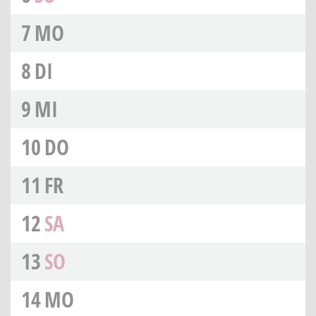
7
MO
8
DI
9
MI
10
DO
11
FR
12
SA
13
SO
14
MO