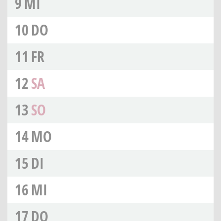
9
MI
10
DO
11
FR
12
SA
13
SO
14
MO
15
DI
16
MI
17
DO