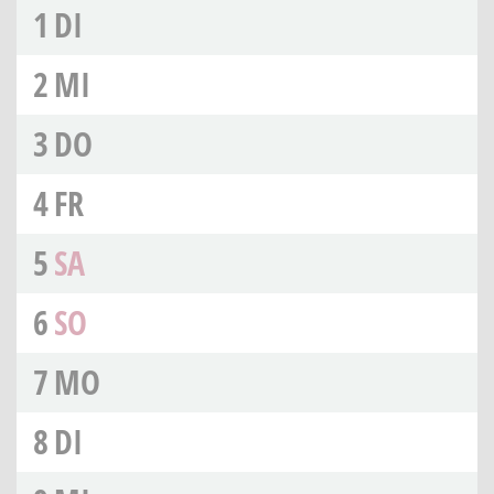
1
DI
2
MI
3
DO
4
FR
5
SA
6
SO
7
MO
8
DI