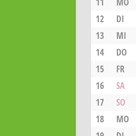
11
MO
12
DI
13
MI
14
DO
15
FR
16
SA
17
SO
18
MO
19
DI