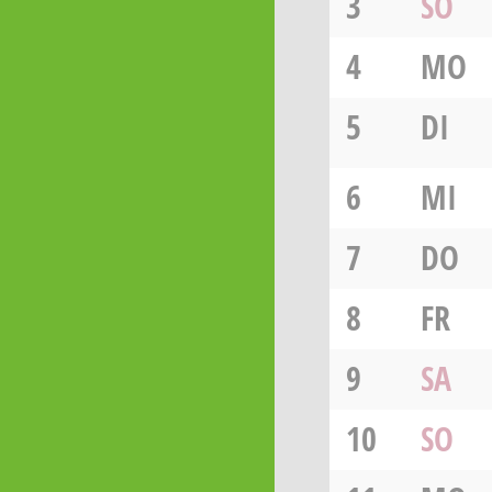
3
SO
4
MO
5
DI
6
MI
7
DO
8
FR
9
SA
10
SO