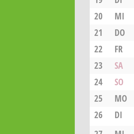
20
MI
21
DO
22
FR
23
SA
24
SO
25
MO
26
DI
27
MI