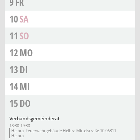
9
FR
10
SA
11
SO
12
MO
13
DI
14
MI
15
DO
Verbandsgemeinderat
18:30-19:30
Helbra, Feuerwehrgebäude Helbra Mittelstraße 10 06311
Helbra