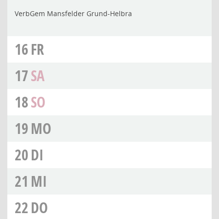
VerbGem Mansfelder Grund-Helbra
16
FR
17
SA
18
SO
19
MO
20
DI
21
MI
22
DO