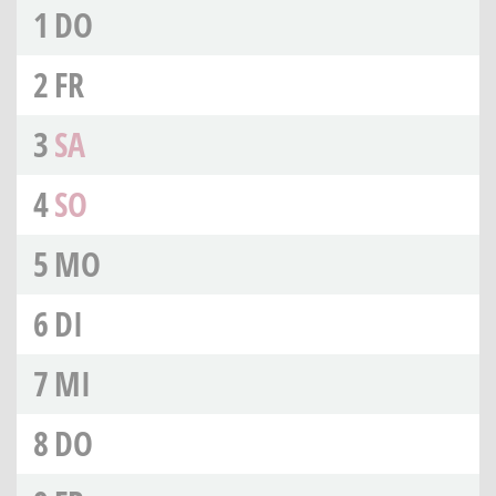
1
DO
2
FR
3
SA
4
SO
5
MO
6
DI
7
MI
8
DO