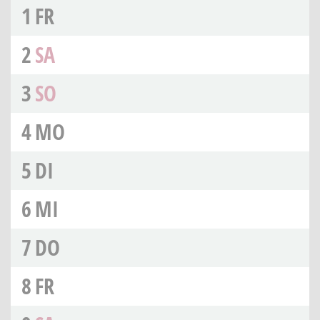
1
FR
2
SA
3
SO
4
MO
5
DI
6
MI
7
DO
8
FR