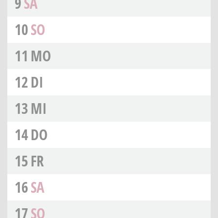
9
SA
10
SO
11
MO
12
DI
13
MI
14
DO
15
FR
16
SA
17
SO