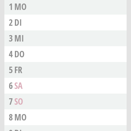
1
MO
2
DI
3
MI
4
DO
5
FR
6
SA
7
SO
8
MO