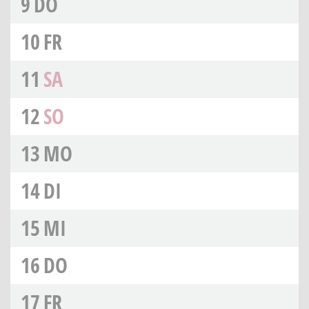
9
DO
10
FR
11
SA
12
SO
13
MO
14
DI
15
MI
16
DO
17
FR