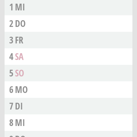
1
MI
2
DO
3
FR
4
SA
5
SO
6
MO
7
DI
8
MI