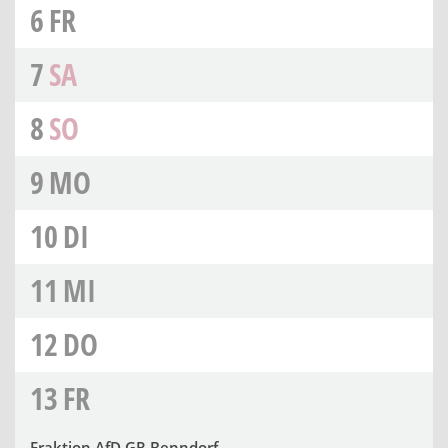
6
FR
7
SA
8
SO
9
MO
10
DI
11
MI
12
DO
13
FR
Fraktion AfD GR Benndorf