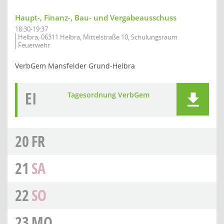
Haupt-, Finanz-, Bau- und Vergabeausschuss
18:30-19:37
Helbra, 06311 Helbra, Mittelstraße 10, Schulungsraum
Feuerwehr
VerbGem Mansfelder Grund-Helbra
EI
Tagesordnung VerbGem
20
FR
21
SA
22
SO
23
MO