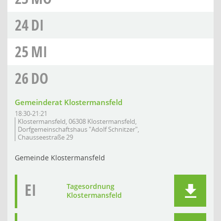
24
DI
25
MI
26
DO
Gemeinderat Klostermansfeld
18:30-21:21
Klostermansfeld, 06308 Klostermansfeld,
Dorfgemeinschaftshaus "Adolf Schnitzer",
Chausseestraße 29
Gemeinde Klostermansfeld
EI
Tagesordnung
Klostermansfeld