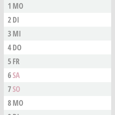
1
MO
2
DI
3
MI
4
DO
5
FR
6
SA
7
SO
8
MO