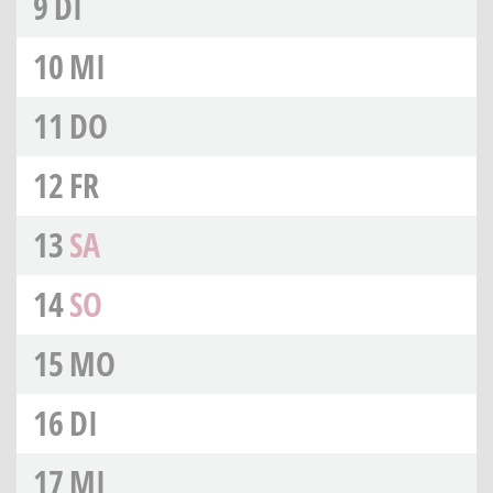
9
DI
10
MI
11
DO
12
FR
13
SA
14
SO
15
MO
16
DI
17
MI