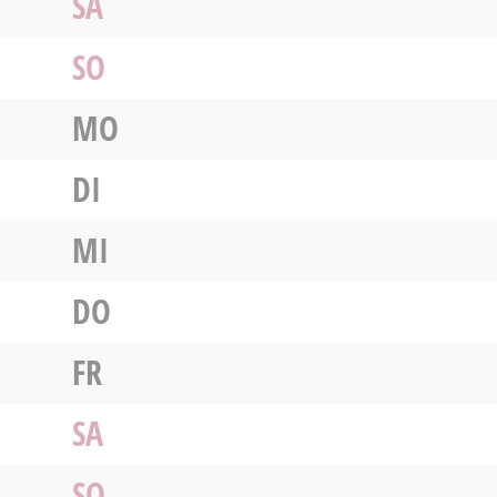
SA
SO
MO
DI
MI
DO
FR
SA
SO