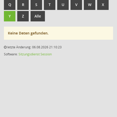
Q
R
S
T
U
V
W
X
Y
Z
Alle
Keine Daten gefunden.
letzte Änderung: 06.08.2026 21:10:23
Software:
Sitzungsdienst
Session