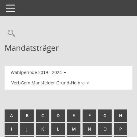
Toggle
navigation
Mandatsträger
Wahlperiode 2019 - 2024
VerbGem Mansfelder Grund-Helbra
A
B
C
D
E
F
G
H
I
J
K
L
M
N
O
P