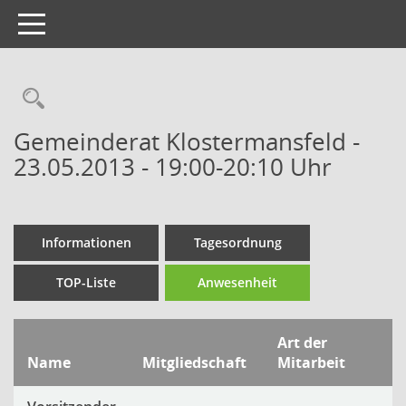
Toggle
navigation
Gemeinderat Klostermansfeld -
23.05.2013 - 19:00-20:10 Uhr
Informationen
Tagesordnung
TOP-Liste
Anwesenheit
Art der
Name
Mitgliedschaft
Mitarbeit