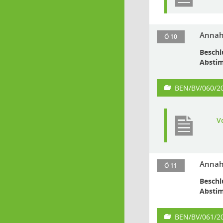
Annah
Ö 10
Beschl
Absti
BEN/BV/060/2
V
Annah
Ö 11
Beschl
Absti
BEN/BV/061/2