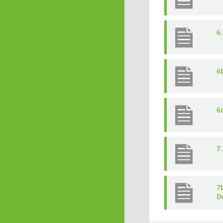
6
6
6
7
7
D