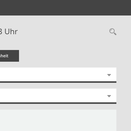
8 Uhr
heit