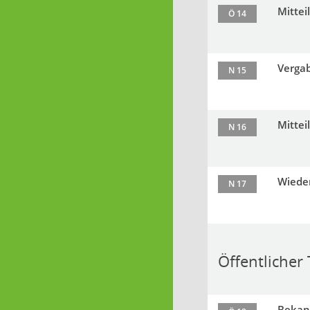
Mitte
Ö 14
Vergab
N 15
Mitte
N 16
Wieder
N 17
Öffentlicher T
Bekann