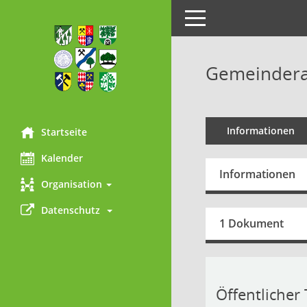
Toggle
navigation
Gemeinderat
Informationen
Startseite
Kalender
Informationen
Organisation
Datenschutz 
1 Dokument
Öffentlicher T