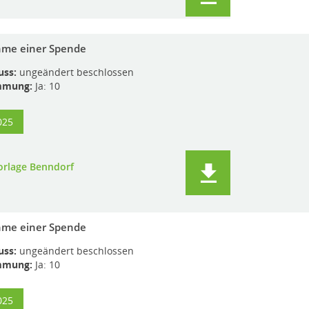
me einer Spende
uss:
ungeändert beschlossen
mmung:
Ja: 10
025
orlage Benndorf
me einer Spende
uss:
ungeändert beschlossen
mmung:
Ja: 10
025