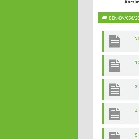
Absti
BEN/BV/058/2
V
1b
3
4
5