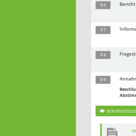
Bericht
Ö 6
Informa
Ö 7
Frages
Ö 8
Annahm
Ö 9
Beschlu
Abstim
BEN/BV/059/2
V