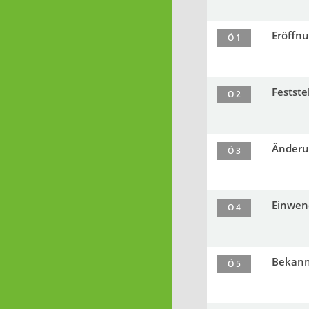
Eröffnu
Ö 1
Festste
Ö 2
Änderu
Ö 3
Einwend
Ö 4
Bekannt
Ö 5