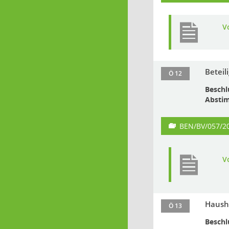
V
Beteil
Ö 12
Beschl
Absti
BEN/BV/057/2
V
Hausha
Ö 13
Beschl