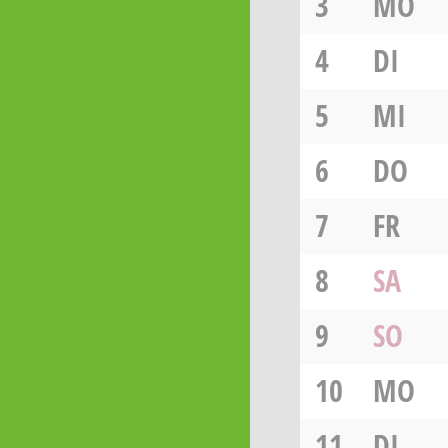
3
MO
4
DI
5
MI
6
DO
7
FR
8
SA
9
SO
10
MO
11
DI