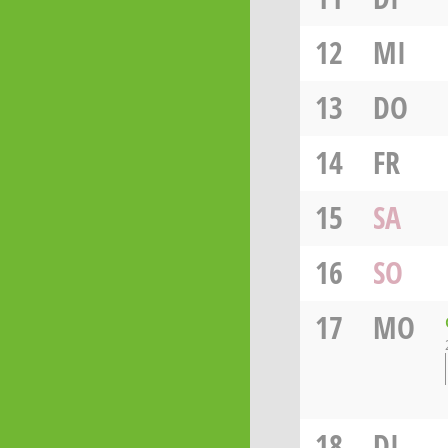
12
MI
13
DO
14
FR
15
SA
16
SO
17
MO
18
DI