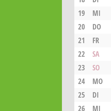
19
MI
20
DO
21
FR
22
SA
23
SO
24
MO
25
DI
26
MI