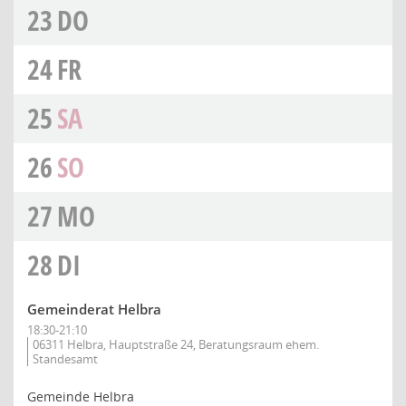
23
DO
24
FR
25
SA
26
SO
27
MO
28
DI
Gemeinderat Helbra
18:30-21:10
06311 Helbra, Hauptstraße 24, Beratungsraum ehem.
Standesamt
Gemeinde Helbra