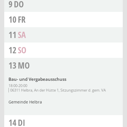
9
DO
10
FR
11
SA
12
SO
13
MO
Bau- und Vergabeausschuss
18:00-20:00
06311 Helbra, An der Hütte 1, Sitzungszimmer d. gem. VA
Gemeinde Helbra
14
DI