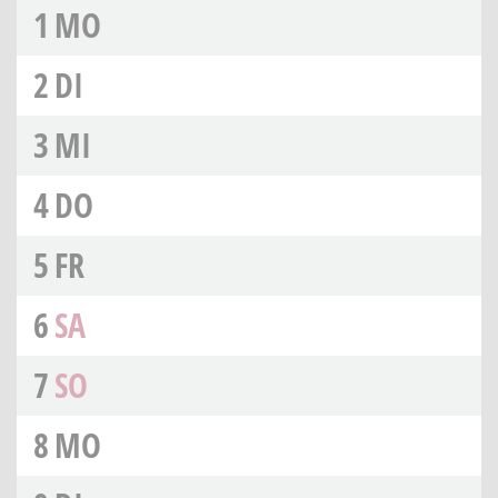
1
MO
2
DI
3
MI
4
DO
5
FR
6
SA
7
SO
8
MO