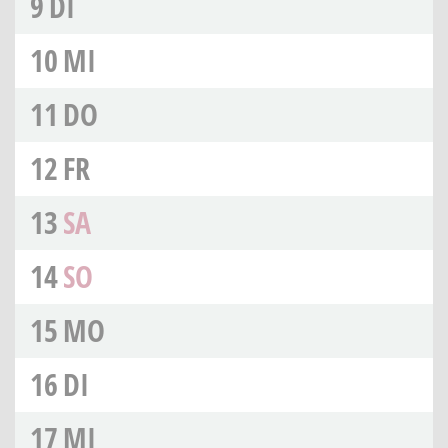
9
DI
10
MI
11
DO
12
FR
13
SA
14
SO
15
MO
16
DI
17
MI